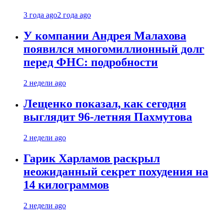
3 года ago
2 года ago
У компании Андрея Малахова
появился многомиллионный долг
перед ФНС: подробности
2 недели ago
Лещенко показал, как сегодня
выглядит 96-летняя Пахмутова
2 недели ago
Гарик Харламов раскрыл
неожиданный секрет похудения на
14 килограммов
2 недели ago