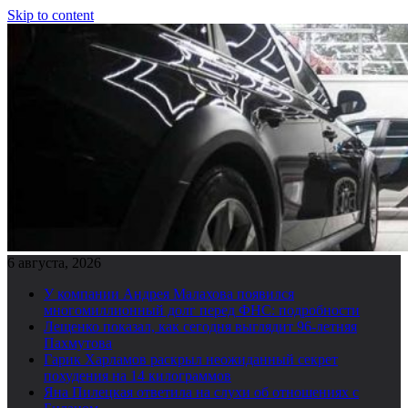
Skip to content
6 августа, 2026
У компании Андрея Малахова появился
многомиллионный долг перед ФНС: подробности
Лещенко показал, как сегодня выглядит 96-летняя
Пахмутова
Гарик Харламов раскрыл неожиданный секрет
похудения на 14 килограммов
Яна Пилецкая ответила на слухи об отношениях с