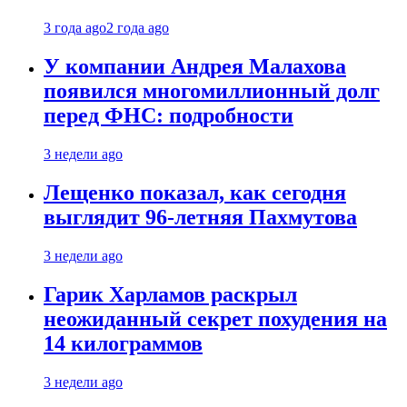
3 года ago
2 года ago
У компании Андрея Малахова
появился многомиллионный долг
перед ФНС: подробности
3 недели ago
Лещенко показал, как сегодня
выглядит 96-летняя Пахмутова
3 недели ago
Гарик Харламов раскрыл
неожиданный секрет похудения на
14 килограммов
3 недели ago