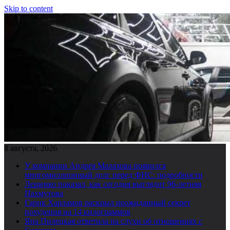
Skip to content
8 августа, 2026
У компании Андрея Малахова появился
многомиллионный долг перед ФНС: подробности
Лещенко показал, как сегодня выглядит 96-летняя
Пахмутова
Гарик Харламов раскрыл неожиданный секрет
похудения на 14 килограммов
Яна Пилецкая ответила на слухи об отношениях с