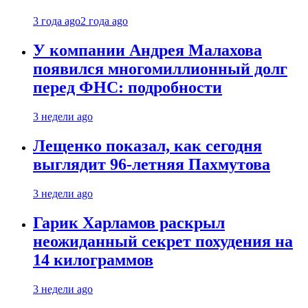
3 года ago
2 года ago
У компании Андрея Малахова
появился многомиллионный долг
перед ФНС: подробности
3 недели ago
Лещенко показал, как сегодня
выглядит 96-летняя Пахмутова
3 недели ago
Гарик Харламов раскрыл
неожиданный секрет похудения на
14 килограммов
3 недели ago