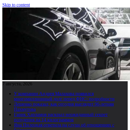
Skip to content
7 августа, 2026
У компании Андрея Малахова появился
многомиллионный долг перед ФНС: подробности
Лещенко показал, как сегодня выглядит 96-летняя
Пахмутова
Гарик Харламов раскрыл неожиданный секрет
похудения на 14 килограммов
Яна Пилецкая ответила на слухи об отношениях с