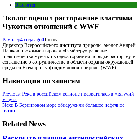
Экология
Эколог оценил расторжение властями
Чукотки отношений с WWF
Рамблер
4 года ago
0
1 mins
Директор Всероссийского института природы, эколог Андрей
Пешков прокомментировал «Рамблеру» решение
правительства Чукотки в одностороннем порядке расторгнуть
соглашение о сотрудничестве в области охраны окружающей
среды со Всемирным фондом дикой природы (WWF).
Навигация по записям
Previous:
Река в российском регионе превратилась в «тягучий
мазут»
Next:
В Беринговом море обнаружили большое нефтяное
пятно
Related News
Раскрыто влияние антироссийских