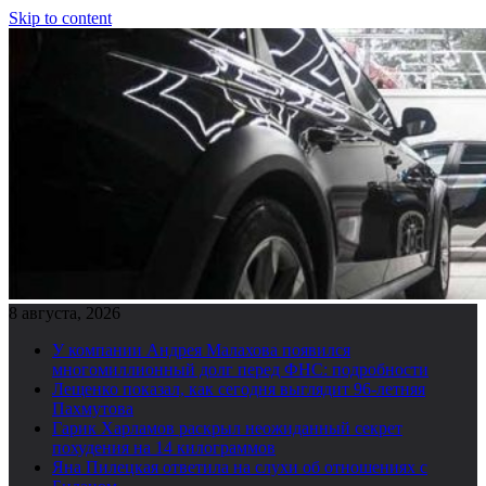
Skip to content
8 августа, 2026
У компании Андрея Малахова появился
многомиллионный долг перед ФНС: подробности
Лещенко показал, как сегодня выглядит 96-летняя
Пахмутова
Гарик Харламов раскрыл неожиданный секрет
похудения на 14 килограммов
Яна Пилецкая ответила на слухи об отношениях с