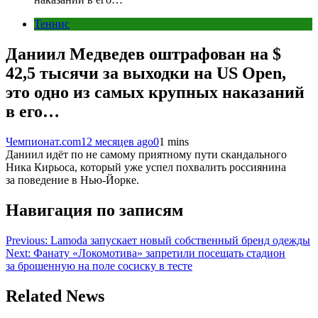
Теннис
Даниил Медведев оштрафован на $
42,5 тысячи за выходки на US Open,
это одно из самых крупных наказаний
в его…
Чемпионат.com
12 месяцев ago
0
1 mins
Даниил идёт по не самому приятному пути скандального
Ника Кирьоса, который уже успел похвалить россиянина
за поведение в Нью-Йорке.
Навигация по записям
Previous:
Lamoda запускает новый собственный бренд одежды
Next:
Фанату «Локомотива» запретили посещать стадион
за брошенную на поле сосиску в тесте
Related News