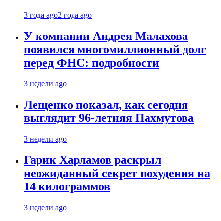
3 года ago
2 года ago
У компании Андрея Малахова
появился многомиллионный долг
перед ФНС: подробности
3 недели ago
Лещенко показал, как сегодня
выглядит 96-летняя Пахмутова
3 недели ago
Гарик Харламов раскрыл
неожиданный секрет похудения на
14 килограммов
3 недели ago