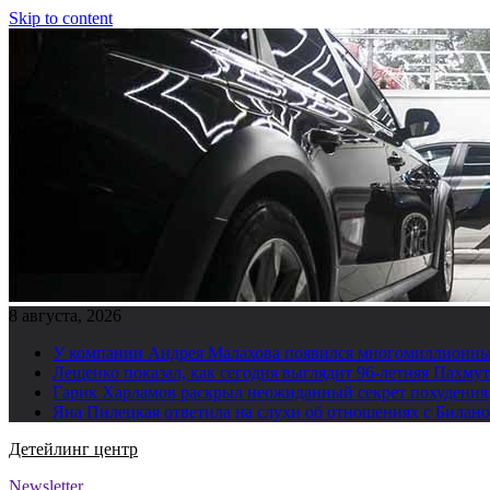
Skip to content
8 августа, 2026
У компании Андрея Малахова появился многомиллионны
Лещенко показал, как сегодня выглядит 96-летняя Пахму
Гарик Харламов раскрыл неожиданный секрет похудения
Яна Пилецкая ответила на слухи об отношениях с Билан
Детейлинг центр
Newsletter