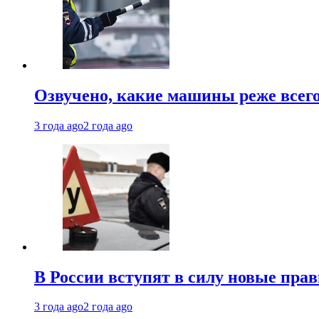
Озвучено, какие машины реже все
3 года ago
2 года ago
В России вступят в силу новые прав
3 года ago
2 года ago