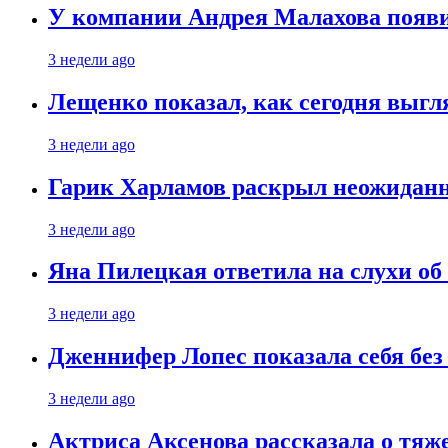
У компании Андрея Малахова появ
3 недели ago
Лещенко показал, как сегодня выгл
3 недели ago
Гарик Харламов раскрыл неожиданн
3 недели ago
Яна Пилецкая ответила на слухи об
3 недели ago
Дженнифер Лопес показала себя бе
3 недели ago
Актриса Аксенова рассказала о тяж