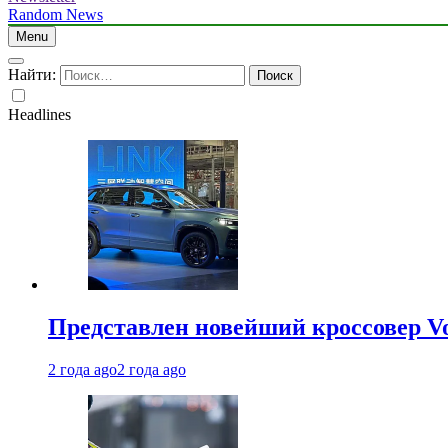
Random News
Menu
Найти:
Headlines
Представлен новейший кроссовер V
2 года ago
2 года ago