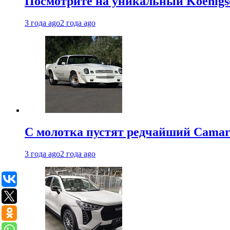
Посмотрите на уникальный Koenigseg
3 года ago
2 года ago
С молотка пустят редчайший Camaro
3 года ago
2 года ago