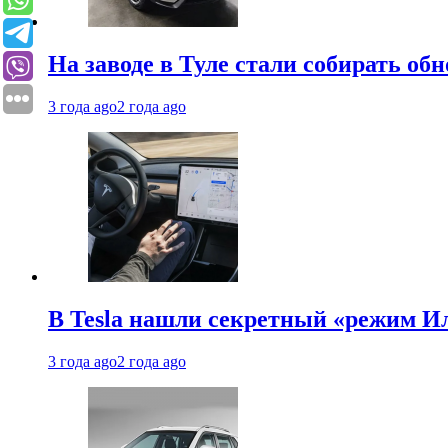
На заводе в Туле стали собирать об
3 года ago
2 года ago
В Tesla нашли секретный «режим Ил
3 года ago
2 года ago