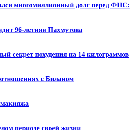
ился многомиллионный долг перед ФНС:
ядит 96-летняя Пахмутова
ый секрет похудения на 14 килограммов
 отношениях с Биланом
з макияжа
елом периоде своей жизни