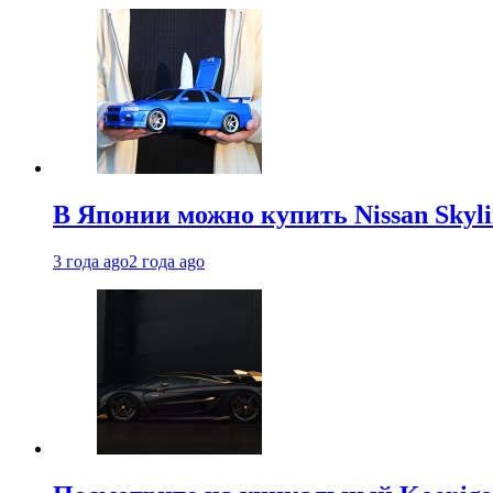
В Японии можно купить Nissan Skyli
3 года ago
2 года ago