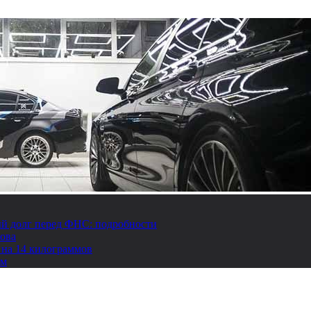
й долг перед ФНС: подробности
това
 на 14 килограммов
ом