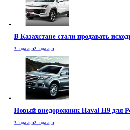
В Казахстане стали продавать исхо
3 года ago
2 года ago
Новый внедорожник Haval H9 для Ро
3 года ago
2 года ago