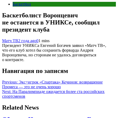
Баскетбол
Баскетболист Воронцевич
не останется в УНИКСе, сообщил
президент клуба
Матч ТВ
2 года ago
0
1 mins
Президент УНИКСа Евгений Богачев заявил «Матч ТВ»,
что его клуб хотел бы сохранить форварда Андрея
Воронцевича, но сторонам не удалось договориться
о контракте.
Навигация по записям
Previous:
Экс=игрок «Спартака» Кечинов: возвращение
Промеса — это не очень хорошо
Next:
На Паралимпиаде ожидается более ста российских
спортсменов
Related News