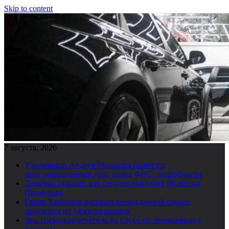
Skip to content
7 августа, 2026
У компании Андрея Малахова появился
многомиллионный долг перед ФНС: подробности
Лещенко показал, как сегодня выглядит 96-летняя
Пахмутова
Гарик Харламов раскрыл неожиданный секрет
похудения на 14 килограммов
Яна Пилецкая ответила на слухи об отношениях с