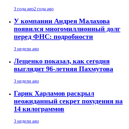
3 года ago
2 года ago
У компании Андрея Малахова
появился многомиллионный долг
перед ФНС: подробности
3 недели ago
Лещенко показал, как сегодня
выглядит 96-летняя Пахмутова
3 недели ago
Гарик Харламов раскрыл
неожиданный секрет похудения на
14 килограммов
3 недели ago